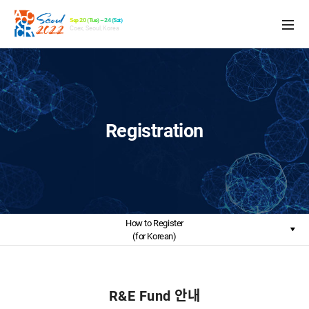
Sep 20 (Tue) – 24 (Sat)
Coex, Seoul, Korea
Registration
How to Register
(for Korean)
R&E Fund 안내